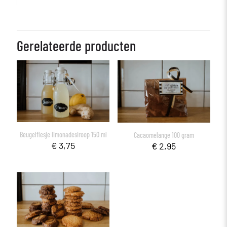
Gerelateerde producten
Beugelflesje limonadesiroop 150 ml
Cacaomelange 100 gram
€
3,75
€
2,95