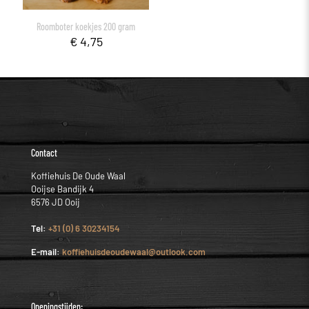
Roomboter koekjes 200 gram
€
4,75
Contact
Koffiehuis De Oude Waal
Ooijse Bandijk 4
6576 JD Ooij
Tel:
+31 (0) 6 30234154
E-mail:
koffiehuisdeoudewaal@outlook.com
Openingstijden: