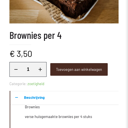
Brownies per 4
€
3,50
Brownies
Toevoegen aan winkelwagen
per
4
aantal
Categorie:
zoetigheid
Beschrijving
Brownies
verse huisgemaakte brownies per 4 stuks