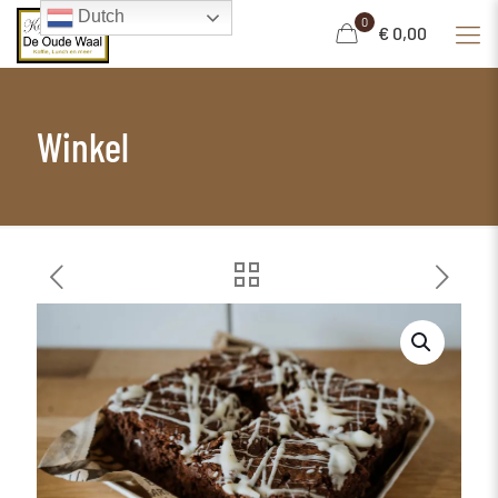
Dutch
0
€ 0,00
Winkel