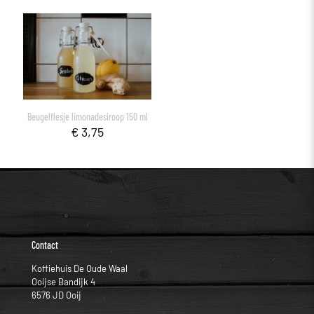
Beugelflesje limonadesiroop 150 ml
€
3,75
Contact
Koffiehuis De Oude Waal
Ooijse Bandijk 4
6576 JD Ooij