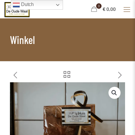
Dutch
0
€ 0,00
Winkel