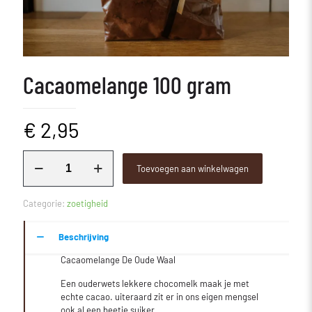
Cacaomelange 100 gram
€
2,95
Cacaomelange
Toevoegen aan winkelwagen
100
gram
aantal
Categorie:
zoetigheid
Beschrijving
Cacaomelange De Oude Waal
Een ouderwets lekkere chocomelk maak je met
echte cacao. uiteraard zit er in ons eigen mengsel
ook al een beetje suiker.