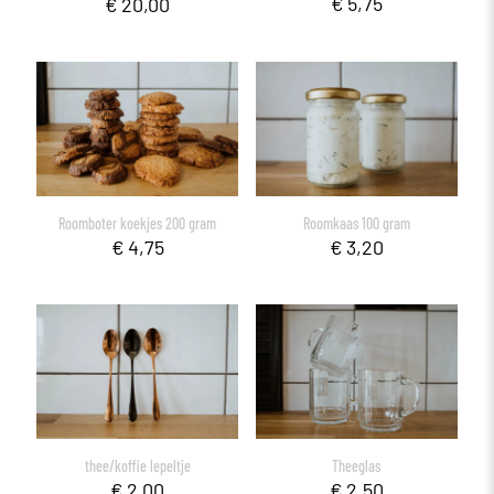
€
5,75
€
20,00
Roomboter koekjes 200 gram
Roomkaas 100 gram
€
4,75
€
3,20
thee/koffie lepeltje
Theeglas
€
2,00
€
2,50