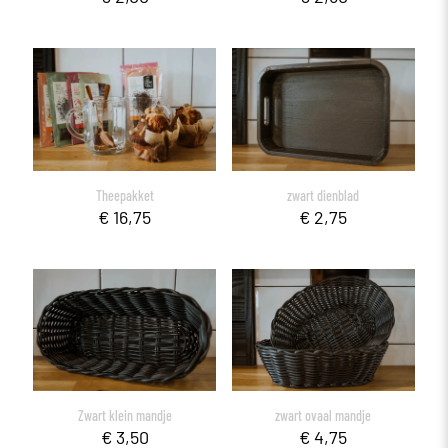
Theepakket
zwart dienblad
€
16,75
€
2,75
Zwart klein mandje
zwart ovaal mandje
€
3,50
€
4,75