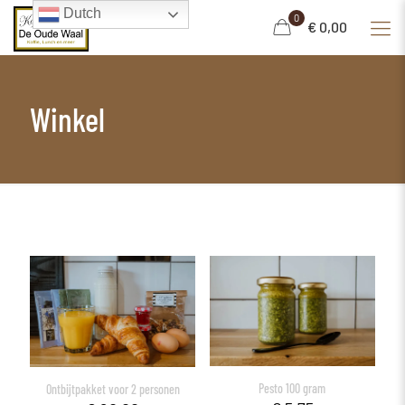
Dutch
0
€ 0,00
Winkel
Pesto 100 gram
Ontbijtpakket voor 2 personen