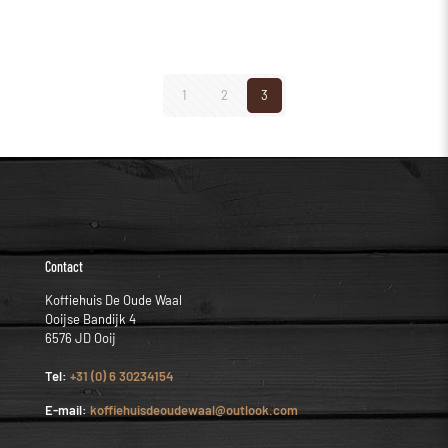
1
2
3
Contact
Koffiehuis De Oude Waal
Ooijse Bandijk 4
6576 JD Ooij
Tel:
+31 (0) 6 30234154
E-mail:
koffiehuisdeoudewaal@outlook.com