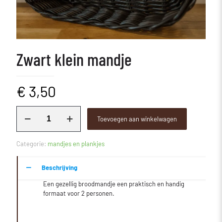
Zwart klein mandje
€
3,50
Zwart
Toevoegen aan winkelwagen
klein
mandje
aantal
Categorie:
mandjes en plankjes
Beschrijving
Een gezellig broodmandje een praktisch en handig
formaat voor 2 personen.