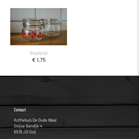
Beugelpotje
€
1,75
Contact
Koffiehuis De Oude Waal
Ooijse Bandijk 4
6576 JD Ooij