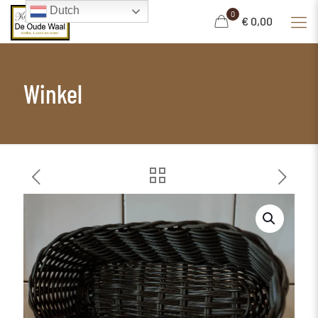
Dutch
0
€ 0,00
Winkel