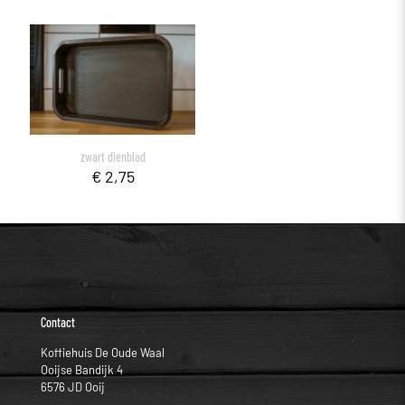
zwart dienblad
€
2,75
Contact
Koffiehuis De Oude Waal
Ooijse Bandijk 4
6576 JD Ooij