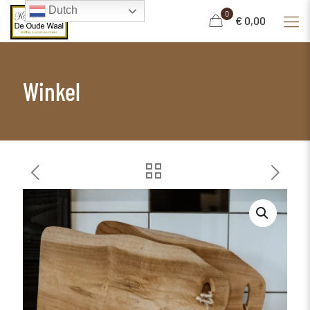
Dutch
0
€ 0,00
Winkel